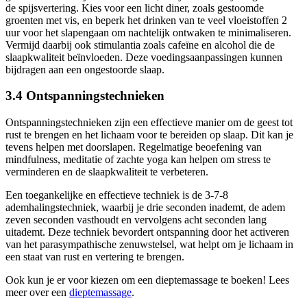
de spijsvertering. Kies voor een licht diner, zoals gestoomde
groenten met vis, en beperk het drinken van te veel vloeistoffen 2
uur voor het slapengaan om nachtelijk ontwaken te minimaliseren.
Vermijd daarbij ook stimulantia zoals cafeïne en alcohol die de
slaapkwaliteit beïnvloeden. Deze voedingsaanpassingen kunnen
bijdragen aan een ongestoorde slaap.
3.4 Ontspanningstechnieken
Ontspanningstechnieken zijn een effectieve manier om de geest tot
rust te brengen en het lichaam voor te bereiden op slaap. Dit kan je
tevens helpen met doorslapen. Regelmatige beoefening van
mindfulness, meditatie of zachte yoga kan helpen om stress te
verminderen en de slaapkwaliteit te verbeteren.
Een toegankelijke en effectieve techniek is de 3-7-8
ademhalingstechniek, waarbij je drie seconden inademt, de adem
zeven seconden vasthoudt en vervolgens acht seconden lang
uitademt. Deze techniek bevordert ontspanning door het activeren
van het parasympathische zenuwstelsel, wat helpt om je lichaam in
een staat van rust en vertering te brengen.
Ook kun je er voor kiezen om een dieptemassage te boeken! Lees
meer over een
dieptemassage
.