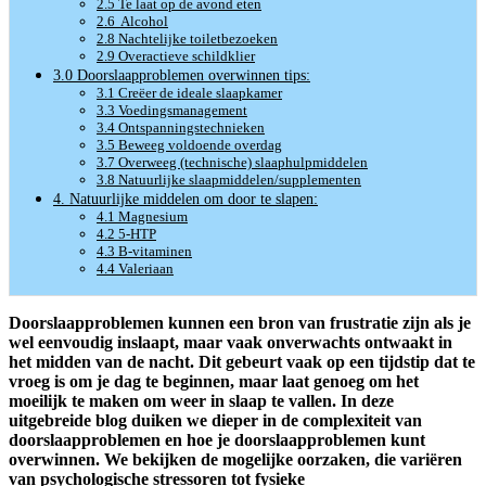
2.5 Te laat op de avond eten
2.6 Alcohol
2.8 Nachtelijke toiletbezoeken
2.9 Overactieve schildklier
3.0 Doorslaapproblemen overwinnen tips:
3.1 Creëer de ideale slaapkamer
3.3 Voedingsmanagement
3.4 Ontspanningstechnieken
3.5 Beweeg voldoende overdag
3.7 Overweeg (technische) slaaphulpmiddelen
3.8 Natuurlijke slaapmiddelen/supplementen
4. Natuurlijke middelen om door te slapen:
4.1 Magnesium
4.2 5-HTP
4.3 B-vitaminen
4.4 Valeriaan
Doorslaapproblemen kunnen een bron van frustratie zijn als je
wel eenvoudig inslaapt, maar vaak onverwachts ontwaakt in
het midden van de nacht. Dit gebeurt vaak op een tijdstip dat te
vroeg is om je dag te beginnen, maar laat genoeg om het
moeilijk te maken om weer in slaap te vallen. In deze
uitgebreide blog duiken we dieper in de complexiteit van
doorslaapproblemen en hoe je doorslaapproblemen kunt
overwinnen. We bekijken de mogelijke oorzaken, die variëren
van psychologische stressoren tot fysieke