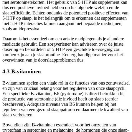
met serotoninetekorten. Het gebruik van 5-HTP als supplement kan
dus een positieve invloed hebben op het algehele welzijn en de
slaapefficiëntie. Echter, ondanks de potentieel positieve effecten van
5-HTP op slaap, is het belangrijk om te erkennen dat supplementen
met 5-HTP interacties kunnen aangaan met bepaalde medicijnen,
zoals antidepressiva.
Daarom is het essentieel om een arts te raadplegen als je al andere
medicatie gebruikt. Een zorgverlener kan adviseren over de juiste
dosering en beoordelen of 5-HTP een geschikte toevoeging zou
kunnen zijn aan je slaaproutine. Een erg handige manier voor het
overwinnen van je doorslaapproblemen dus.
4.3 B-vitaminen
B-vitaminen spelen een vitale rol in de functies van ons zenuwstelsel
en zijn van cruciaal belang voor het reguleren van onze slaapcycli.
Een specifieke B-vitamine, B6 (pyridoxine) is direct betrokken bij
de productie van serotonine (die invloed heeft op slaap (eerder
beschreven). Adequate niveaus van B6 kunnen helpen bij het
reguleren van een gezond slaappatroon en daarmee de kwaliteit van
slaap verbeteren.
Bovendien zijn B-vitaminen essentieel voor het omzetten van
tryptofaan in serotonine en melatonine, de hormonen die onze slaap-