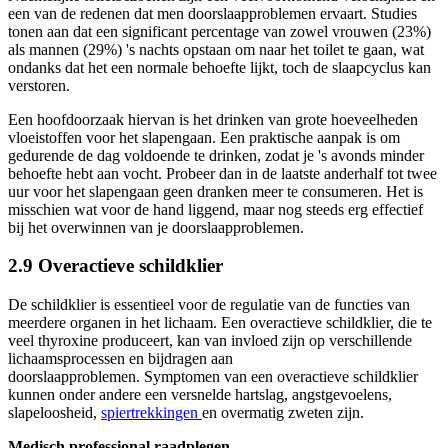
een van de redenen dat men doorslaapproblemen ervaart. Studies
tonen aan dat een significant percentage van zowel vrouwen (23%)
als mannen (29%) 's nachts opstaan om naar het toilet te gaan, wat
ondanks dat het een normale behoefte lijkt, toch de slaapcyclus kan
verstoren.
Een hoofdoorzaak hiervan is het drinken van grote hoeveelheden
vloeistoffen voor het slapengaan. Een praktische aanpak is om
gedurende de dag voldoende te drinken, zodat je 's avonds minder
behoefte hebt aan vocht. Probeer dan in de laatste anderhalf tot twee
uur voor het slapengaan geen dranken meer te consumeren. Het is
misschien wat voor de hand liggend, maar nog steeds erg effectief
bij het overwinnen van je doorslaapproblemen.
2.9 Overactieve schildklier
De schildklier is essentieel voor de regulatie van de functies van
meerdere organen in het lichaam. Een overactieve schildklier, die te
veel thyroxine produceert, kan van invloed zijn op verschillende
lichaamsprocessen en bijdragen aan
doorslaapproblemen. Symptomen van een overactieve schildklier
kunnen onder andere een versnelde hartslag, angstgevoelens,
slapeloosheid,
spiertrekkingen
en overmatig zweten zijn.
Medisch professional raadplegen