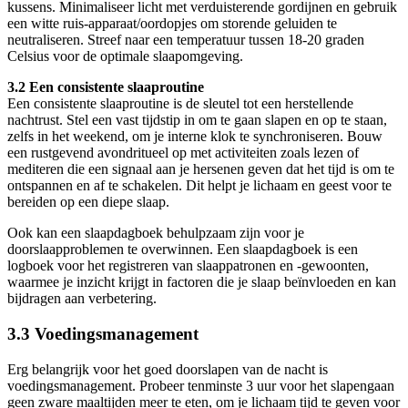
kussens. Minimaliseer licht met verduisterende gordijnen en gebruik
een witte ruis-apparaat/oordopjes om storende geluiden te
neutraliseren. Streef naar een temperatuur tussen 18-20 graden
Celsius voor de optimale slaapomgeving.
3.2 Een consistente slaaproutine
Een consistente slaaproutine is de sleutel tot een herstellende
nachtrust. Stel een vast tijdstip in om te gaan slapen en op te staan,
zelfs in het weekend, om je interne klok te synchroniseren. Bouw
een rustgevend avondritueel op met activiteiten zoals lezen of
mediteren die een signaal aan je hersenen geven dat het tijd is om te
ontspannen en af te schakelen. Dit helpt je lichaam en geest voor te
bereiden op een diepe slaap.
Ook kan een slaapdagboek behulpzaam zijn voor je
doorslaapproblemen te overwinnen. Een slaapdagboek is een
logboek voor het registreren van slaappatronen en -gewoonten,
waarmee je inzicht krijgt in factoren die je slaap beïnvloeden en kan
bijdragen aan verbetering.
3.3 Voedingsmanagement
Erg belangrijk voor het goed doorslapen van de nacht is
voedingsmanagement. Probeer tenminste 3 uur voor het slapengaan
geen zware maaltijden meer te eten, om je lichaam tijd te geven voor