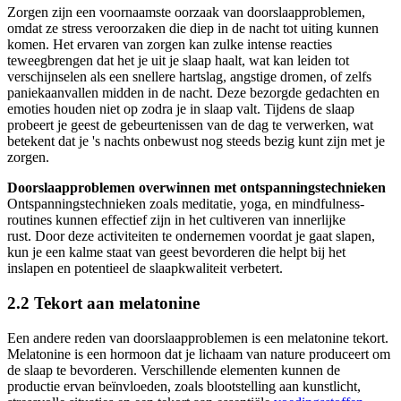
Zorgen zijn een voornaamste oorzaak van doorslaapproblemen,
omdat ze stress veroorzaken die diep in de nacht tot uiting kunnen
komen. Het ervaren van zorgen kan zulke intense reacties
teweegbrengen dat het je uit je slaap haalt, wat kan leiden tot
verschijnselen als een snellere hartslag, angstige dromen, of zelfs
paniekaanvallen midden in de nacht. Deze bezorgde gedachten en
emoties houden niet op zodra je in slaap valt. Tijdens de slaap
probeert je geest de gebeurtenissen van de dag te verwerken, wat
betekent dat je 's nachts onbewust nog steeds bezig kunt zijn met je
zorgen.
Doorslaapproblemen overwinnen met ontspanningstechnieken
Ontspanningstechnieken zoals meditatie, yoga, en mindfulness-
routines kunnen effectief zijn in het cultiveren van innerlijke
rust. Door deze activiteiten te ondernemen voordat je gaat slapen,
kun je een kalme staat van geest bevorderen die helpt bij het
inslapen en potentieel de slaapkwaliteit verbetert.
2.2 Tekort aan melatonine
Een andere reden van doorslaapproblemen is een melatonine tekort.
Melatonine is een hormoon dat je lichaam van nature produceert om
de slaap te bevorderen. Verschillende elementen kunnen de
productie ervan beïnvloeden, zoals blootstelling aan kunstlicht,