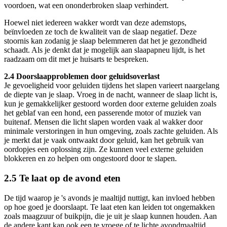
voordoen, wat een ononderbroken slaap verhindert.
Hoewel niet iedereen wakker wordt van deze ademstops,
beïnvloeden ze toch de kwaliteit van de slaap negatief. Deze
stoornis kan zodanig je slaap belemmeren dat het je gezondheid
schaadt. Als je denkt dat je mogelijk aan slaapapneu lijdt, is het
raadzaam om dit met je huisarts te bespreken.
2.4 Doorslaapproblemen door geluidsoverlast
Je gevoeligheid voor geluiden tijdens het slapen varieert naargelang
de diepte van je slaap. Vroeg in de nacht, wanneer de slaap licht is,
kun je gemakkelijker gestoord worden door externe geluiden zoals
het geblaf van een hond, een passerende motor of muziek van
buitenaf. Mensen die licht slapen worden vaak al wakker door
minimale verstoringen in hun omgeving, zoals zachte geluiden. Als
je merkt dat je vaak ontwaakt door geluid, kan het gebruik van
oordopjes een oplossing zijn. Ze kunnen veel externe geluiden
blokkeren en zo helpen om ongestoord door te slapen.
2.5 Te laat op de avond eten
De tijd waarop je 's avonds je maaltijd nuttigt, kan invloed hebben
op hoe goed je doorslaapt. Te laat eten kan leiden tot ongemakken
zoals maagzuur of buikpijn, die je uit je slaap kunnen houden. Aan
de andere kant kan ook een te vroege of te lichte avondmaaltijd