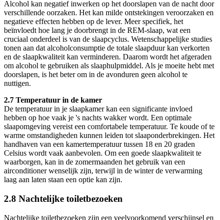
Alcohol kan negatief inwerken op het doorslapen van de nacht door
verschillende oorzaken. Het kan milde ontstekingen veroorzaken en
negatieve effecten hebben op de lever. Meer specifiek, het
beïnvloedt hoe lang je doorbrengt in de REM-slaap, wat een
cruciaal onderdeel is van de slaapcyclus. Wetenschappelijke studies
tonen aan dat alcoholconsumptie de totale slaapduur kan verkorten
en de slaapkwaliteit kan verminderen. Daarom wordt het afgeraden
om alcohol te gebruiken als slaaphulpmiddel. Als je moeite hebt met
doorslapen, is het beter om in de avonduren geen alcohol te
nuttigen.
2.7 Temperatuur in de kamer
De temperatuur in je slaapkamer kan een significante invloed
hebben op hoe vaak je 's nachts wakker wordt. Een optimale
slaapomgeving vereist een comfortabele temperatuur. Te koude of te
warme omstandigheden kunnen leiden tot slaaponderbrekingen. Het
handhaven van een kamertemperatuur tussen 18 en 20 graden
Celsius wordt vaak aanbevolen. Om een goede slaapkwaliteit te
waarborgen, kan in de zomermaanden het gebruik van een
airconditioner wenselijk zijn, terwijl in de winter de verwarming
laag aan laten staan een optie kan zijn.
2.8 Nachtelijke toiletbezoeken
Nachtelijke toiletbezoeken zijn een veelvoorkomend verschijnsel en