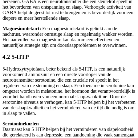
hersenen. GABA is een neurotransmitter die een sleutelrol speelt in
het bevorderen van ontspanning en slaap. Verhoogde activiteit van
GABA helpt de geest tot rust te brengen en is bevorderlijk voor een
diepere en meer herstellende slaap.
Magnesiumtekort:
Een magnesiumtekort is gelinkt aan de
nachtrust, waaronder onrustige slaap en regelmatig wakker worden.
Het aanvullen van magnesium kan daarom een effectieve en
natuurlijke strategie zijn om doorslaapproblemen te overwinnen.
4.2 5-HTP
5-Hydroxytryptofaan, beter bekend als 5-HTP, is een natuurlijk
voorkomend aminozuur en een directe voorloper van de
neurotransmitter serotonine, die een cruciale rol speelt in het
reguleren van de stemming en slaap. Een toename in serotonine kan
omgezet worden in melatonine, het hormoon dat verantwoordelijk is
voor het handhaven van een normaal slaap-waakritme. Door de
serotonine niveaus te verhogen, kan 5-HTP helpen bij het verbeteren
van de slaapkwaliteit en het verminderen van de tijd die nodig is om
in slaap te vallen.
Serotoninekorten
Daarnaast kan 5-HTP helpen bij het verminderen van slapeloosheid
die gerelateerd is aan depressie, een aandoening die vaak samengaat