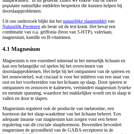
slaapkwaliteit. In dit gedeelte zullen we enkele van de meest
populaire natuurlijke middelen bespreken die kunnen helpen bij
doorslaapproblemen.
Uit ons onderzoek blijkt dat het
natuurlijke slaapmiddel
van
Natuurlijk Presteren
als beste uit de test komt. Het bevat een
combinatie van o.a. griffonia (bron van 5-HTP), valeriaan,
magnesium, kamille en B-vitaminen.
4.1 Magnesium
Magnesium is een essentieel mineraal in het menselijk lichaam en
kan een belangrijke rol spelen bij het overwinnen van
doorslaapproblemen. Het helpt bij het ontspannen van de spieren en
het zenuwstelsel, wat cruciaal is voor het initiëren van een staat van
rust en het voorbereiden van het lichaam op slaap. Door spieren te
ontspannen en zenuwen te kalmeren, vermindert magnesium fysieke
en mentale spanning, waardoor het makkelijker wordt om in slaap te
vallen en door te slapen.
Magnesium reguleert ook de productie van melatonine, een
hormoon dat het slaap-waakritme van het lichaam beheert. Een
adequate inname van magnesium kan zorgen voor een betere
regulering van dit cruciale slaaphormoon. Bovendien bevordert
magnesium de gezondheid van de GABA-receptoren in de