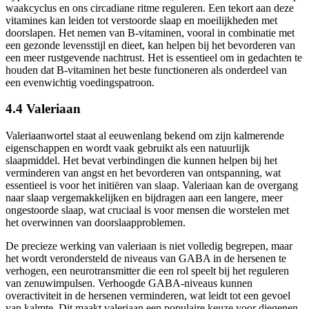
waakcyclus en ons circadiane ritme reguleren. Een tekort aan deze
vitamines kan leiden tot verstoorde slaap en moeilijkheden met
doorslapen. Het nemen van B-vitaminen, vooral in combinatie met
een gezonde levensstijl en dieet, kan helpen bij het bevorderen van
een meer rustgevende nachtrust. Het is essentieel om in gedachten te
houden dat B-vitaminen het beste functioneren als onderdeel van
een evenwichtig voedingspatroon.
4.4 Valeriaan
Valeriaanwortel staat al eeuwenlang bekend om zijn kalmerende
eigenschappen en wordt vaak gebruikt als een natuurlijk
slaapmiddel. Het bevat verbindingen die kunnen helpen bij het
verminderen van angst en het bevorderen van ontspanning, wat
essentieel is voor het initiëren van slaap. Valeriaan kan de overgang
naar slaap vergemakkelijken en bijdragen aan een langere, meer
ongestoorde slaap, wat cruciaal is voor mensen die worstelen met
het overwinnen van doorslaapproblemen.
De precieze werking van valeriaan is niet volledig begrepen, maar
het wordt verondersteld de niveaus van GABA in de hersenen te
verhogen, een neurotransmitter die een rol speelt bij het reguleren
van zenuwimpulsen. Verhoogde GABA-niveaus kunnen
overactiviteit in de hersenen verminderen, wat leidt tot een gevoel
van kalmte. Dit maakt valeriaan een populaire keuze voor diegenen