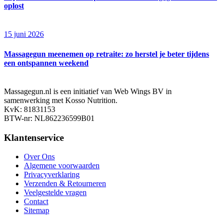
oplost
15 juni 2026
Massagegun meenemen op retraite: zo herstel je beter tijdens
een ontspannen weekend
Massagegun.nl is een initiatief van Web Wings BV in
samenwerking met Kosso Nutrition.
KvK: 81831153
BTW-nr: NL862236599B01
Klantenservice
Over Ons
Algemene voorwaarden
Privacyverklaring
Verzenden & Retourneren
Veelgestelde vragen
Contact
Sitemap