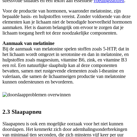
stressvolle situaties en een tekort aan essentiële
voedingsstoffen
.
Voor de productie van hormonen, waaronder melatonine, zijn
bepaalde basis- en hulpstoffen vereist. Zonder voldoende van deze
elementen kan je lichaam niet de benodigde hoeveelheid hormonen
aanmaken. Het is daarom belangrijk om ervoor te zorgen dat je
lichaam toegang heeft tot deze noodzakelijke componenten.
Aanmaak van melatinine
Bij de aanmaak van melatonine spelen stoffen zoals 5-HTP, dat in
het lichaam wordt omgezet in serotonine en dan in melatonine, en
hulpstoffen zoals magnesium, vitamine B6, zink, en vitamine B3
een rol. Een natuurlijke slaaphulp kan al deze componenten
bevatten, samen met rustgevende elementen zoals l-theanine en
valeriaan, die samen de lichaamseigen productie van melatonine
kunnen ondersteunen en bevorderen.
2.3 Slaapapneu
Slaapapneu is ook een mogelijke oorzaak voor het niet kunnen
doorslapen. Het kenmerkt zich door ademhalingsonderbrekingen
van minimaal tien seconden, die zich minstens vijf keer per uur