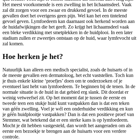
Het meest voorkomende is een zwelling in het lichaamsdeel. Vaak
zal dit zorgen voor een zwaar en drukkend gevoel. In de meeste
gevallen doet het overigens geen pijn. Wel kan het een tintelend
gevoel geven. Lymfoedeem kan daarnaast ook herkend worden aan
de huidafwijkingen die het geeft. Zo krijgt het lichaamsdeel vaak
een bleke verdikking met smetplekken in de huidplooi. In een later
stadium zullen er zweertjes ontstaan op de huid, waar lymfevocht uit
zal komen.
Hoe herken je het?
Natuurlijk kan alleen een medisch specialist, zoals de huisarts of in
de meeste gevallen een dermatoloog, het echt vaststellen. Toch kun
je thuis enkele kleine ‘proefjes’ doen om te onderzoeken of je
eventueel last hebt van lymfoedeem. Te beginnen bij de tenen. In de
normale situatie is de huid in dat gebied erg slank. Dit doordat er
weinig vetweefsel zit. Op het moment dat je tussen de eerste en
tweede teen een stukje huid kunt vastpakken dan is dat een teken
van géén zwelling. Voel je wél een onderhuidse verdikking en kun
je géén huidplooitje vastpakken? Dan is dat een positieve proef van
Stemmer, wat betekend dat er een sterke kans is op lymfoedeem.
Mocht je dit hebben vastgesteld, dan wordt het aangeraden om als
eerste een bezoekje te brengen aan de huisarts voor een verdere
controle.