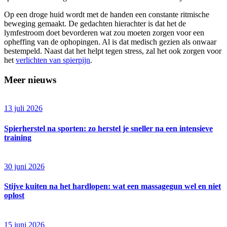
Op een droge huid wordt met de handen een constante ritmische
beweging gemaakt. De gedachten hierachter is dat het de
lymfestroom doet bevorderen wat zou moeten zorgen voor een
opheffing van de ophopingen. Al is dat medisch gezien als onwaar
bestempeld. Naast dat het helpt tegen stress, zal het ook zorgen voor
het
verlichten van spierpijn
.
Meer nieuws
13 juli 2026
Spierherstel na sporten: zo herstel je sneller na een intensieve
training
30 juni 2026
Stijve kuiten na het hardlopen: wat een massagegun wel en niet
oplost
15 juni 2026