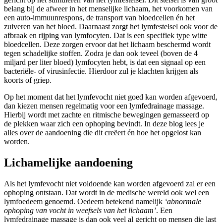
belang bij de afweer in het menselijke lichaam, het voorkomen van
een auto-immuunrespons, de transport van bloedcellen én het
zuiveren van het bloed. Daarnaast zorgt het lymfestelsel ook voor de
afbraak en rijping van lymfocyten. Dat is een specifiek type witte
bloedcellen. Deze zorgen ervoor dat het lichaam beschermd wordt
tegen schadelijke stoffen. Zodra je dan ook teveel (boven de 4
miljard per liter bloed) lymfocyten hebt, is dat een signaal op een
bacteriële- of virusinfectie. Hierdoor zul je klachten krijgen als
koorts of griep.
Op het moment dat het lymfevocht niet goed kan worden afgevoerd,
dan kiezen mensen regelmatig voor een lymfedrainage massage.
Hierbij wordt met zachte en ritmische bewegingen gemasseerd op
de plekken waar zich een ophoping bevindt. In deze blog lees je
alles over de aandoening die dit creëert én hoe het opgelost kan
worden.
Lichamelijke aandoening
Als het lymfevocht niet voldoende kan worden afgevoerd zal er een
ophoping ontstaan. Dat wordt in de medische wereld ook wel een
lymfoedeem genoemd. Oedeem betekend namelijk
‘abnormale
ophoping van vocht in weefsels van het lichaam’
. Een
lymfedrainage massage is dan ook veel al gericht op mensen die last