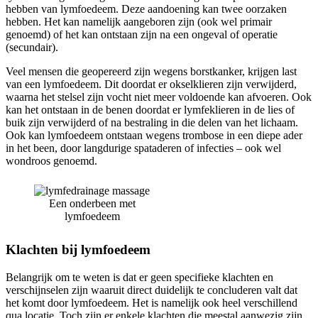
hebben van lymfoedeem. Deze aandoening kan twee oorzaken
hebben. Het kan namelijk aangeboren zijn (ook wel primair
genoemd) of het kan ontstaan zijn na een ongeval of operatie
(secundair).
Veel mensen die geopereerd zijn wegens borstkanker, krijgen last
van een lymfoedeem. Dit doordat er okselklieren zijn verwijderd,
waarna het stelsel zijn vocht niet meer voldoende kan afvoeren. Ook
kan het ontstaan in de benen doordat er lymfeklieren in de lies of
buik zijn verwijderd of na bestraling in die delen van het lichaam.
Ook kan lymfoedeem ontstaan wegens trombose in een diepe ader
in het been, door langdurige spataderen of infecties – ook wel
wondroos genoemd.
Een onderbeen met
lymfoedeem
Klachten bij lymfoedeem
Belangrijk om te weten is dat er geen specifieke klachten en
verschijnselen zijn waaruit direct duidelijk te concluderen valt dat
het komt door lymfoedeem. Het is namelijk ook heel verschillend
qua locatie. Toch zijn er enkele klachten die meestal aanwezig zijn.