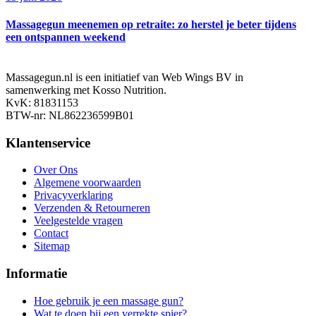
Massagegun meenemen op retraite: zo herstel je beter tijdens
een ontspannen weekend
Massagegun.nl is een initiatief van Web Wings BV in
samenwerking met Kosso Nutrition.
KvK: 81831153
BTW-nr: NL862236599B01
Klantenservice
Over Ons
Algemene voorwaarden
Privacyverklaring
Verzenden & Retourneren
Veelgestelde vragen
Contact
Sitemap
Informatie
Hoe gebruik je een massage gun?
Wat te doen bij een verrekte spier?