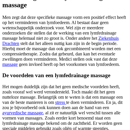
massage
Men zegt dat deze specifieke massage vorm een positief effect heeft
op het verminderen van lymfoedeem. Al bestaat daar geen
wetenschappelijk onderzoek voor. Wel zijn er meerdere
onderzoeken die stellen dat de werking van een lymfedrainage
massage helemaal niet zo groot is. Onder andere het
Ziekenhuis
Drachten
stelt dat het alleen nuttig kan zijn in de begin periode.
Hierbij moet de massage dan ook gecombineerd worden met een
compressietherapie. Zodra dat gebeurd, dan kan het eventuele
zwellingen doen verminderen. Medici stellen ook vast dat deze
massage
geen invloed heeft op het voorkomen van lymfoedeem.
De voordelen van een lymfedrainage massage
Het mogen duidelijk zijn dat het geen medische voordelen heeft,
zoals vooraf wel werd verondersteld. Toch maakt dit het geen
nutteloze massage. Belangrijk om te weten is dat een massage een
van de beste manieren is om
stress
te doen verminderen. En ja, dit
zou je bijvoorbeeld ook kunnen doen aan de hand van een
ayurvedische massage
, al zit er natuurlijk wel verschil tussen alle
vormen van massages. Zoals eerder kort benoemd staat een
lymfedrainage massage bekend om de zachtheid. Er worden geen
speciale middelen gebruikt zoals oliën of warmte steentjes.