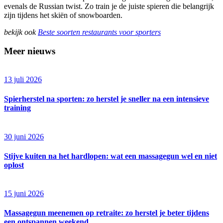
evenals de Russian twist. Zo train je de juiste spieren die belangrijk
zijn tijdens het skiën of snowboarden.
bekijk ook
Beste soorten restaurants voor sporters
Meer nieuws
13 juli 2026
Spierherstel na sporten: zo herstel je sneller na een intensieve
training
30 juni 2026
Stijve kuiten na het hardlopen: wat een massagegun wel en niet
oplost
15 juni 2026
Massagegun meenemen op retraite: zo herstel je beter tijdens
een ontspannen weekend