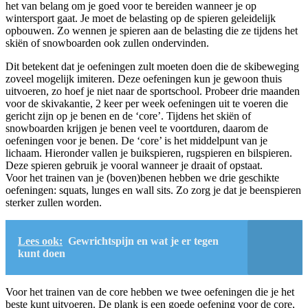
het van belang om je goed voor te bereiden wanneer je op
wintersport gaat. Je moet de belasting op de spieren geleidelijk
opbouwen. Zo wennen je spieren aan de belasting die ze tijdens het
skiën of snowboarden ook zullen ondervinden.
Dit betekent dat je oefeningen zult moeten doen die de skibeweging
zoveel mogelijk imiteren. Deze oefeningen kun je gewoon thuis
uitvoeren, zo hoef je niet naar de sportschool. Probeer drie maanden
voor de skivakantie, 2 keer per week oefeningen uit te voeren die
gericht zijn op je benen en de ‘core’. Tijdens het skiën of
snowboarden krijgen je benen veel te voortduren, daarom de
oefeningen voor je benen. De ‘core’ is het middelpunt van je
lichaam. Hieronder vallen je buikspieren, rugspieren en bilspieren.
Deze spieren gebruik je vooral wanneer je draait of opstaat.
Voor het trainen van je (boven)benen hebben we drie geschikte
oefeningen: squats, lunges en wall sits. Zo zorg je dat je beenspieren
sterker zullen worden.
Lees ook:
Gewrichtspijn en wat je er tegen
kunt doen
Voor het trainen van de core hebben we twee oefeningen die je het
beste kunt uitvoeren. De plank is een goede oefening voor de core,