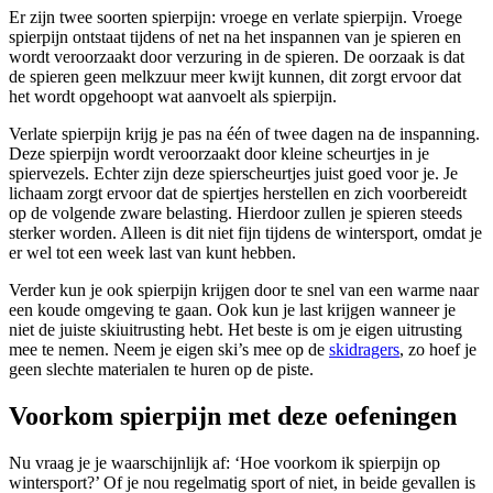
Er zijn twee soorten spierpijn: vroege en verlate spierpijn. Vroege
spierpijn ontstaat tijdens of net na het inspannen van je spieren en
wordt veroorzaakt door verzuring in de spieren. De oorzaak is dat
de spieren geen melkzuur meer kwijt kunnen, dit zorgt ervoor dat
het wordt opgehoopt wat aanvoelt als spierpijn.
Verlate spierpijn krijg je pas na één of twee dagen na de inspanning.
Deze spierpijn wordt veroorzaakt door kleine scheurtjes in je
spiervezels. Echter zijn deze spierscheurtjes juist goed voor je. Je
lichaam zorgt ervoor dat de spiertjes herstellen en zich voorbereidt
op de volgende zware belasting. Hierdoor zullen je spieren steeds
sterker worden. Alleen is dit niet fijn tijdens de wintersport, omdat je
er wel tot een week last van kunt hebben.
Verder kun je ook spierpijn krijgen door te snel van een warme naar
een koude omgeving te gaan. Ook kun je last krijgen wanneer je
niet de juiste skiuitrusting hebt. Het beste is om je eigen uitrusting
mee te nemen. Neem je eigen ski’s mee op de
skidragers
, zo hoef je
geen slechte materialen te huren op de piste.
Voorkom spierpijn met deze oefeningen
Nu vraag je je waarschijnlijk af: ‘Hoe voorkom ik spierpijn op
wintersport?’ Of je nou regelmatig sport of niet, in beide gevallen is