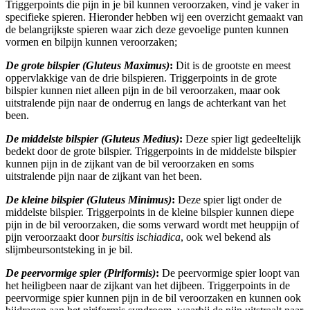
Triggerpoints die pijn in je bil kunnen veroorzaken, vind je vaker in
specifieke spieren. Hieronder hebben wij een overzicht gemaakt van
de belangrijkste spieren waar zich deze gevoelige punten kunnen
vormen en bilpijn kunnen veroorzaken;
De grote bilspier (Gluteus Maximus)
:
Dit is de grootste en meest
oppervlakkige van de drie bilspieren. Triggerpoints in de grote
bilspier kunnen niet alleen pijn in de bil veroorzaken, maar ook
uitstralende pijn naar de onderrug en langs de achterkant van het
been.
De middelste bilspier (Gluteus Medius)
:
Deze spier ligt gedeeltelijk
bedekt door de grote bilspier. Triggerpoints in de middelste bilspier
kunnen pijn in de zijkant van de bil veroorzaken en soms
uitstralende pijn naar de zijkant van het been.
De kleine bilspier (Gluteus Minimus)
:
Deze spier ligt onder de
middelste bilspier. Triggerpoints in de kleine bilspier kunnen diepe
pijn in de bil veroorzaken, die soms verward wordt met heuppijn of
pijn veroorzaakt door
bursitis ischiadica
, ook wel bekend als
slijmbeursontsteking in je bil.
De peervormige spier (Piriformis)
:
De peervormige spier loopt van
het heiligbeen naar de zijkant van het dijbeen. Triggerpoints in de
peervormige spier kunnen pijn in de bil veroorzaken en kunnen ook