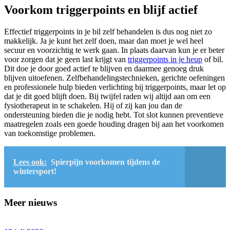
Voorkom triggerpoints en blijf actief
Effectief triggerpoints in je bil zelf behandelen is dus nog niet zo
makkelijk. Ja je kunt het zelf doen, maar dan moet je wel heel
secuur en voorzichtig te werk gaan. In plaats daarvan kun je er beter
voor zorgen dat je geen last krijgt van
triggerpoints in je heup
of bil.
Dit doe je door goed actief te blijven en daarmee genoeg druk
blijven uitoefenen. Zelfbehandelingstechnieken, gerichte oefeningen
en professionele hulp bieden verlichting bij triggerpoints, maar let op
dat je dit goed blijft doen. Bij twijfel raden wij altijd aan om een
fysiotherapeut in te schakelen. Hij of zij kan jou dan de
ondersteuning bieden die je nodig hebt. Tot slot kunnen preventieve
maatregelen zoals een goede houding dragen bij aan het voorkomen
van toekomstige problemen.
Lees ook:
Spierpijn voorkomen tijdens de
wintersport!
Meer nieuws