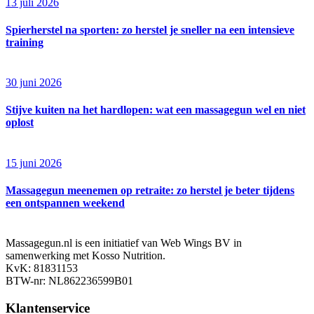
13 juli 2026
Spierherstel na sporten: zo herstel je sneller na een intensieve
training
30 juni 2026
Stijve kuiten na het hardlopen: wat een massagegun wel en niet
oplost
15 juni 2026
Massagegun meenemen op retraite: zo herstel je beter tijdens
een ontspannen weekend
Massagegun.nl is een initiatief van Web Wings BV in
samenwerking met Kosso Nutrition.
KvK: 81831153
BTW-nr: NL862236599B01
Klantenservice