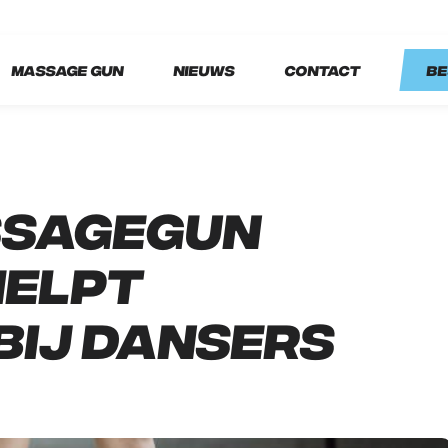
Massage Gun
Nieuws
Contact
Be
ssagegun
helpt
bij dansers