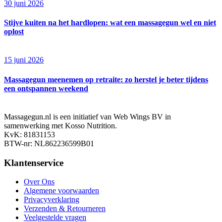
30 juni 2026
Stijve kuiten na het hardlopen: wat een massagegun wel en niet
oplost
15 juni 2026
Massagegun meenemen op retraite: zo herstel je beter tijdens
een ontspannen weekend
Massagegun.nl is een initiatief van Web Wings BV in
samenwerking met Kosso Nutrition.
KvK: 81831153
BTW-nr: NL862236599B01
Klantenservice
Over Ons
Algemene voorwaarden
Privacyverklaring
Verzenden & Retourneren
Veelgestelde vragen