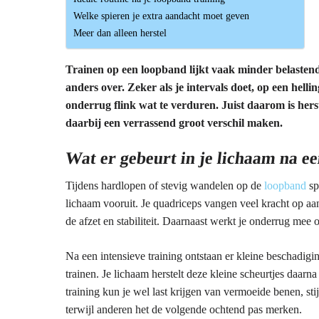
Welke spieren je extra aandacht moet geven
Meer dan alleen herstel
Trainen op een loopband lijkt vaak minder belasten
anders over. Zeker als je intervals doet, op een hellin
onderrug flink wat te verduren. Juist daarom is her
daarbij een verrassend groot verschil maken.
Wat er gebeurt in je lichaam na e
Tijdens hardlopen of stevig wandelen op de
loopband
sp
lichaam vooruit. Je quadriceps vangen veel kracht op aa
de afzet en stabiliteit. Daarnaast werkt je onderrug mee
Na een intensieve training ontstaan er kleine beschadigin
trainen. Je lichaam herstelt deze kleine scheurtjes daarn
training kun je wel last krijgen van vermoeide benen, sti
terwijl anderen het de volgende ochtend pas merken.