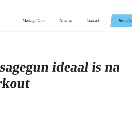
Massage Gun
Nieuws
Contact
Bestell
agegun ideaal is na
rkout