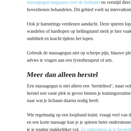
massagegun langzaam over de kuitspier
en vermijd direc
bovenbenen behandelen. Dit gebied voelt na intervaltra
Ook je hamstrings verdienen aandacht. Deze spieren lope
wandelen of hardlopen op hellingstand merk je hier vaak 
stabiliteit en kracht tijdens het lopen.
Gebruik de massagegun niet op scherpe pijn, blauwe ple
advies te vragen aan een fysiotherapeut of arts.
Meer dan alleen herstel
Een massagegun is niet alleen een ‘hersteltool’, maar oo
herstel een vaste plek te geven binnen je trainingsroutin
naar wat je lichaam daarna nodig heeft.
Wie regelmatig op een loopband traint, vraagt veel van
en een korte massage kun je je spieren beter ondersteun
je je routine makkelijker vol.
Zo ondersteun je je herste