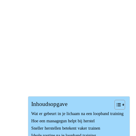
Inhoudsopgave
Wat er gebeurt in je lichaam na een loopband training
Hoe een massagegun helpt bij herstel
Sneller herstellen betekent vaker trainen
Ideale routine na je loopband training