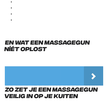
Wat opvalt aan deze voordelen: ze draaien vooral om comfort, soepelheid en een prettiger herstelgevoel. Dat is waardevol, zeker als je meerdere keren per week loopt. Maar het is iets anders dan structureel sneller of sterker worden, en juist dat onderscheid is belangrijk om in gedachten te houden.
En wat een massagegun
níét oplost
Zo zet je een massagegun
veilig in op je kuiten