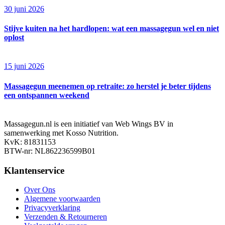
30 juni 2026
Stijve kuiten na het hardlopen: wat een massagegun wel en niet
oplost
15 juni 2026
Massagegun meenemen op retraite: zo herstel je beter tijdens
een ontspannen weekend
Massagegun.nl is een initiatief van Web Wings BV in
samenwerking met Kosso Nutrition.
KvK: 81831153
BTW-nr: NL862236599B01
Klantenservice
Over Ons
Algemene voorwaarden
Privacyverklaring
Verzenden & Retourneren