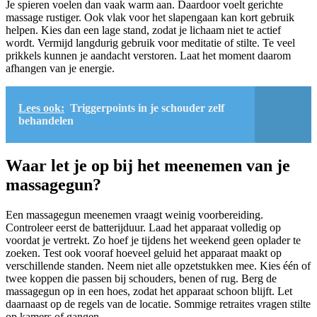
Je spieren voelen dan vaak warm aan. Daardoor voelt gerichte
massage rustiger. Ook vlak voor het slapengaan kan kort gebruik
helpen. Kies dan een lage stand, zodat je lichaam niet te actief
wordt. Vermijd langdurig gebruik voor meditatie of stilte. Te veel
prikkels kunnen je aandacht verstoren. Laat het moment daarom
afhangen van je energie.
Lees ook:
Triggerpoints in je schouder zelf
behandelen
Waar let je op bij het meenemen van je
massagegun?
Een massagegun meenemen vraagt weinig voorbereiding.
Controleer eerst de batterijduur. Laad het apparaat volledig op
voordat je vertrekt. Zo hoef je tijdens het weekend geen oplader te
zoeken. Test ook vooraf hoeveel geluid het apparaat maakt op
verschillende standen. Neem niet alle opzetstukken mee. Kies één of
twee koppen die passen bij schouders, benen of rug. Berg de
massagegun op in een hoes, zodat het apparaat schoon blijft. Let
daarnaast op de regels van de locatie. Sommige retraites vragen stilte
op kamers of gangen.