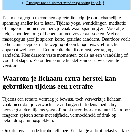
Rustiger naar huis met minder spanning in je lijf
Een massagegun meenemen op retraite helpt je om lichamelijke
spanning sneller los te laten. Tijdens yoga, wandelingen, meditatie
of lange rustmomenten merk je vaak waar spanning zit. Vooral je
nek, schouders, rug of benen kunnen zwaar aanvoelen. Met een
massagegun geef je spieren korte, gerichte aandacht. Daardoor voelt
je lichaam soepeler na beweging of een lange reis. Gebruik het
apparaat wel bewust. Een retraite draait om rust, vertraging,
aandacht. Kies daarom vaste momenten, zoals na een wandeling of
voor het slapen. Zo ondersteun je herstel zonder je weekend te
verstoren.
Waarom je lichaam extra herstel kan
gebruiken tijdens een retraite
Tijdens een retraite vertraag je bewust, toch verwerkt je lichaam
vaak meer dan je verwacht. Je zit langer stil tijdens meditatie,
beweegt anders tijdens yoga of loopt meer door de natuur. Daardoor
reageren spieren soms met stijfheid, vermoeidheid of druk op
bekende spanningsplekken.
Ook de reis naar de locatie telt mee. Een lange autorit belast vaak je