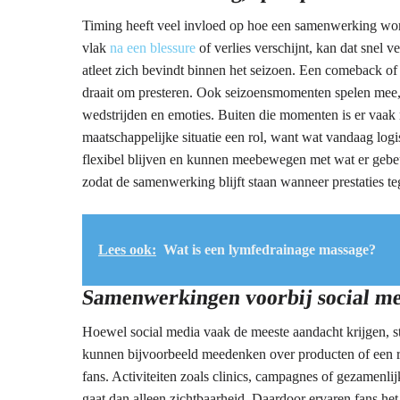
Timing heeft veel invloed op hoe een samenwerking wor
vlak
na een blessure
of verlies verschijnt, kan dat snel
atleet zich bevindt binnen het seizoen. Een comeback of
draait om presteren. Ook seizoensmomenten spelen mee, 
wedstrijden en emoties. Buiten die momenten is er vaak 
maatschappelijke situatie een rol, want wat vandaag logi
flexibel blijven en kunnen meebewegen met wat er gebeur
zodat de samenwerking blijft staan wanneer prestaties 
Lees ook:
Wat is een lymfedrainage massage?
Samenwerkingen voorbij social me
Hoewel social media vaak de meeste aandacht krijgen, st
kunnen bijvoorbeeld meedenken over producten of een r
fans. Activiteiten zoals clinics, campagnes of gezamenlij
gaat dan alleen zichtbaarheid. Daardoor ervaren fans het