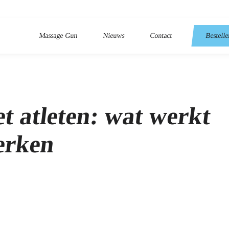
Massage Gun
Nieuws
Contact
Bestell
 atleten: wat werkt
erken