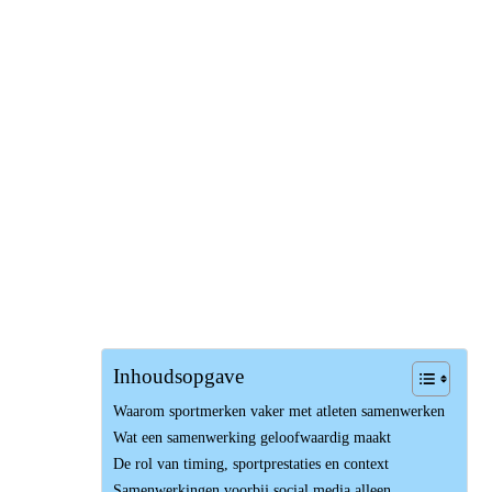
Inhoudsopgave
Waarom sportmerken vaker met atleten samenwerken
Wat een samenwerking geloofwaardig maakt
De rol van timing, sportprestaties en context
Samenwerkingen voorbij social media alleen