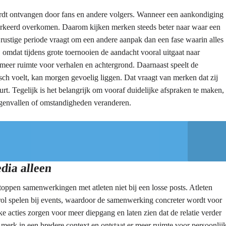
dt ontvangen door fans en andere volgers. Wanneer een aankondiging
 verkeerd overkomen. Daarom kijken merken steeds beter naar waar een
 rustige periode vraagt om een andere aanpak dan een fase waarin alles
omdat tijdens grote toernooien de aandacht vooral uitgaat naar
meer ruimte voor verhalen en achtergrond. Daarnaast speelt de
sch voelt, kan morgen gevoelig liggen. Dat vraagt van merken dat zij
t. Tegelijk is het belangrijk om vooraf duidelijke afspraken te maken,
tegenvallen of omstandigheden veranderen.
dia alleen
oppen samenwerkingen met atleten niet bij een losse posts. Atleten
ol spelen bij events, waardoor de samenwerking concreter wordt voor
ke acties zorgen voor meer diepgang en laten zien dat de relatie verder
 merk in een bredere context en ontstaat er meer ruimte voor persoonlij