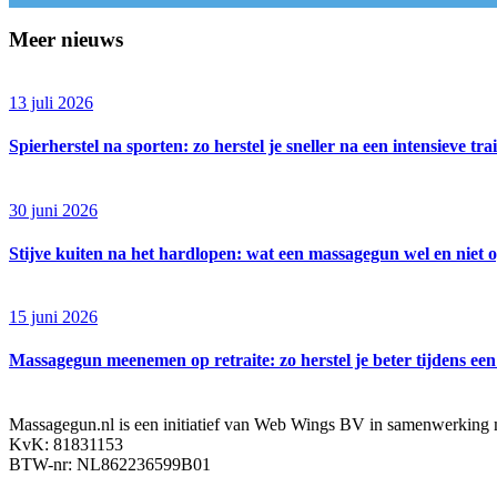
Meer nieuws
13 juli 2026
Spierherstel na sporten: zo herstel je sneller na een intensieve tra
30 juni 2026
Stijve kuiten na het hardlopen: wat een massagegun wel en niet o
15 juni 2026
Massagegun meenemen op retraite: zo herstel je beter tijdens e
Massagegun.nl is een initiatief van Web Wings BV in samenwerking 
KvK: 81831153
BTW-nr: NL862236599B01