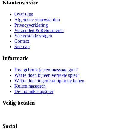
Klantenservice
Over Ons
Algemene voorwaarden
Privacyverklaring
Verzenden & Retourneren
Veelgestelde vragen
Contact
Sitemap
Informatie
Hoe gebruik je een massage gun?
Wat te doen bij een verrekte spier?
Wat te doen tegen kramp in de benen
Kuiten masseren
De monnikskapspier
Veilig betalen
Social