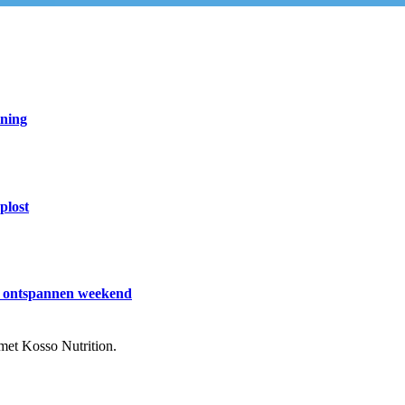
ining
plost
en ontspannen weekend
met Kosso Nutrition.