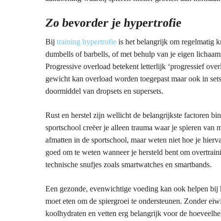
Zo bevorder je hypertrofie
Bij
training hypertrofie
is het belangrijk om regelmatig 
dumbells of barbells, of met behulp van je eigen lichaams
Progressive overload betekent letterlijk ‘progressief overl
gewicht kan overload worden toegepast maar ook in sets, 
doormiddel van dropsets en supersets.
Rust en herstel zijn wellicht de belangrijkste factoren bi
sportschool creëer je alleen trauma waar je spieren van
afmatten in de sportschool, maar weten niet hoe je hierva
goed om te weten wanneer je hersteld bent om overtrain
technische snufjes zoals smartwatches en smartbands.
Een gezonde, evenwichtige voeding kan ook helpen bij he
moet eten om de spiergroei te ondersteunen. Zonder eiwit
koolhydraten en vetten erg belangrijk voor de hoeveelhei