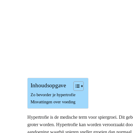
Inhoudsopgave
Zo bevorder je hypertrofie
Misvattingen over voeding
Hypertrofie is de medische term voor spiergroei. Dit g
groter worden. Hypertrofie kan worden veroorzaakt door 
aandoening waarbij spieren sneller groeien dan normaal.