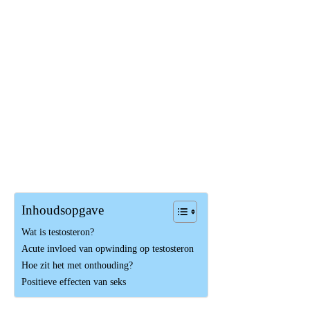
Inhoudsopgave
Wat is testosteron?
Acute invloed van opwinding op testosteron
Hoe zit het met onthouding?
Positieve effecten van seks