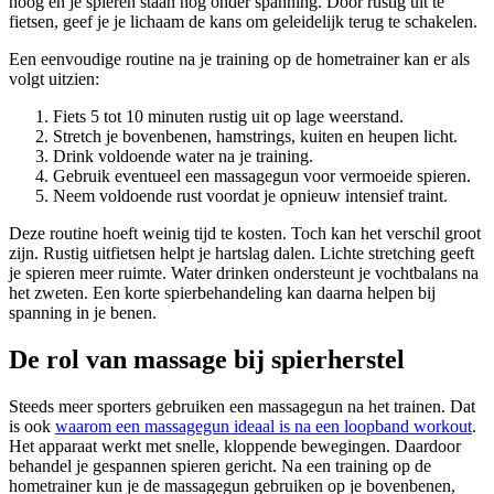
hoog en je spieren staan nog onder spanning. Door rustig uit te
fietsen, geef je je lichaam de kans om geleidelijk terug te schakelen.
Een eenvoudige routine na je training op de hometrainer kan er als
volgt uitzien:
Fiets 5 tot 10 minuten rustig uit op lage weerstand.
Stretch je bovenbenen, hamstrings, kuiten en heupen licht.
Drink voldoende water na je training.
Gebruik eventueel een massagegun voor vermoeide spieren.
Neem voldoende rust voordat je opnieuw intensief traint.
Deze routine hoeft weinig tijd te kosten. Toch kan het verschil groot
zijn. Rustig uitfietsen helpt je hartslag dalen. Lichte stretching geeft
je spieren meer ruimte. Water drinken ondersteunt je vochtbalans na
het zweten. Een korte spierbehandeling kan daarna helpen bij
spanning in je benen.
De rol van massage bij spierherstel
Steeds meer sporters gebruiken een massagegun na het trainen. Dat
is ook
waarom een massagegun ideaal is na een loopband workout
.
Het apparaat werkt met snelle, kloppende bewegingen. Daardoor
behandel je gespannen spieren gericht. Na een training op de
hometrainer kun je de massagegun gebruiken op je bovenbenen,