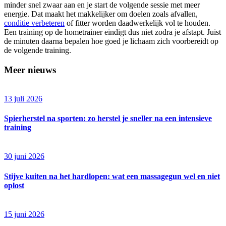
minder snel zwaar aan en je start de volgende sessie met meer
energie. Dat maakt het makkelijker om doelen zoals afvallen,
conditie verbeteren
of fitter worden daadwerkelijk vol te houden.
Een training op de hometrainer eindigt dus niet zodra je afstapt. Juist
de minuten daarna bepalen hoe goed je lichaam zich voorbereidt op
de volgende training.
Meer nieuws
13 juli 2026
Spierherstel na sporten: zo herstel je sneller na een intensieve
training
30 juni 2026
Stijve kuiten na het hardlopen: wat een massagegun wel en niet
oplost
15 juni 2026