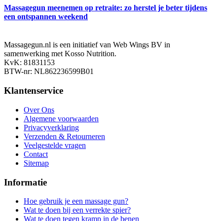
Massagegun meenemen op retraite: zo herstel je beter tijdens
een ontspannen weekend
Massagegun.nl is een initiatief van Web Wings BV in
samenwerking met Kosso Nutrition.
KvK: 81831153
BTW-nr: NL862236599B01
Klantenservice
Over Ons
Algemene voorwaarden
Privacyverklaring
Verzenden & Retourneren
Veelgestelde vragen
Contact
Sitemap
Informatie
Hoe gebruik je een massage gun?
Wat te doen bij een verrekte spier?
Wat te doen tegen kramp in de benen