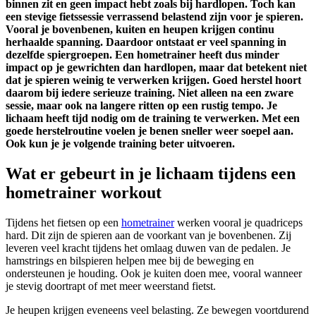
binnen zit en geen impact hebt zoals bij hardlopen. Toch kan
een stevige fietssessie verrassend belastend zijn voor je spieren.
Vooral je bovenbenen, kuiten en heupen krijgen continu
herhaalde spanning. Daardoor ontstaat er veel spanning in
dezelfde spiergroepen. Een hometrainer heeft dus minder
impact op je gewrichten dan hardlopen, maar dat betekent niet
dat je spieren weinig te verwerken krijgen. Goed herstel hoort
daarom bij iedere serieuze training. Niet alleen na een zware
sessie, maar ook na langere ritten op een rustig tempo. Je
lichaam heeft tijd nodig om de training te verwerken. Met een
goede herstelroutine voelen je benen sneller weer soepel aan.
Ook kun je je volgende training beter uitvoeren.
Wat er gebeurt in je lichaam tijdens een
hometrainer workout
Tijdens het fietsen op een
hometrainer
werken vooral je quadriceps
hard. Dit zijn de spieren aan de voorkant van je bovenbenen. Zij
leveren veel kracht tijdens het omlaag duwen van de pedalen. Je
hamstrings en bilspieren helpen mee bij de beweging en
ondersteunen je houding. Ook je kuiten doen mee, vooral wanneer
je stevig doortrapt of met meer weerstand fietst.
Je heupen krijgen eveneens veel belasting. Ze bewegen voortdurend