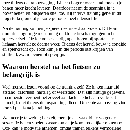
mee tijdens de trapbeweging. Bij een hogere weerstand moeten je
benen meer kracht leveren. Daardoor neemt de spanning in je
bovenbenen en bilspieren snel toe. Bij intervaltraining gebeurt dit
nog sterker, omdat je korte periodes heel intensief fietst.
Na de training kunnen je spieren vermoeid aanvoelen. Dit komt
door de langdurige inspanning en kleine beschadigingen in het
spierweefsel. Die kleine beschadigingen horen bij sporten. Je
lichaam herstelt ze daarna weer. Tijdens dat herstel bouw je conditie
en spierkracht op. Toch kun je in die periode last krijgen van
stijfheid, zware benen of spierpijn.
Waarom herstel na het fietsen zo
belangrijk is
Veel mensen letten vooral op de training zelf. Ze kijken naar tijd,
afstand, calorieën, hartslag of weerstand. Dat zijn nuttige gegevens,
maar herstel verdient net zoveel aandacht. Je lichaam verbetert
namelijk niet tijdens de inspanning alleen. De echte aanpassing vindt
vooral plaats na je training.
Wanneer je te weinig herstelt, merk je dat vaak bij je volgende
sessie. Je benen voelen zwaar aan en je komt moeilijker op tempo.
Ook kan je motivatie afnemen, omdat trainen telkens vermoeiend