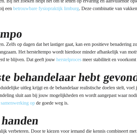
en. Bij het zoeken helpt het om te letten op ervaring en aanvullende op
 bij een
betrouwbare fysiopraktijk limburg
. Deze combinatie van vakkenn
tempo
n. Zelfs op dagen dat het lastiger gaat, kan een positieve benadering 
t langzaam. Het hersteltempo wordt hierdoor minder afhankelijk van m
rd te blijven. Dat geeft jouw
herstelproces
meer stabiliteit en voorkomt 
iste behandelaar hebt gevon
duidelijke uitleg krijgt en de behandelaar realistische doelen stelt, voel
andeling sluit aan bij jouw mogelijkheden en wordt aangepast waar nod
e
samenwerking op
de goede weg is.
e handen
lijk verbeteren. Door te kiezen voor iemand die kennis combineert me