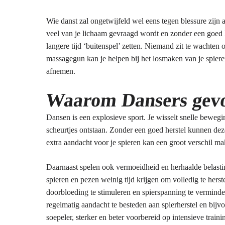
Wie danst zal ongetwijfeld wel eens tegen blessure zijn
veel van je lichaam gevraagd wordt en zonder een goed he
langere tijd ‘buitenspel’ zetten. Niemand zit te wachten 
massagegun kan je helpen bij het losmaken van je spieren.
afnemen.
Waarom Dansers gevoe
Dansen is een explosieve sport. Je wisselt snelle bewegin
scheurtjes ontstaan. Zonder een goed herstel kunnen de
extra aandacht voor je spieren kan een groot verschil m
Daarnaast spelen ook vermoeidheid en herhaalde belastin
spieren en pezen weinig tijd krijgen om volledig te her
doorbloeding te stimuleren en spierspanning te verminde
regelmatig aandacht te besteden aan spierherstel en bij
soepeler, sterker en beter voorbereid op intensieve train