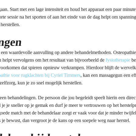
aan. Start met een lage intensiteit en houd het apparaat een paar minu
te sessie na het sporten of aan het einde van de dag helpt om spanning 
herstellen.
ngen
 een waardevolle aanvulling op andere behandelmethoden. Osteopathie, 
 helpt vervolgens om het resultaat van bijvoorbeeld de
fysiotherapie
be
voorkomen dat spieren opnieuw verkrampen. Hierdoor blijft de wervelko
athie voor rugklachten bij Cyriel Timmers
, kan een massagegun een eff
zelfzorg, kun je zo snel mogelijk herstellen.
een behandelingen. De persoon die jou begeleidt speelt hierin een direct
 je je sneller op je gemak en durf je meer te vertrouwen op het herste
goede match met de behandelaar zorgt er vaak voor dat je minder twijfe
es je bewust, dan vergroot je de kans op een soepele weg naar herstel.