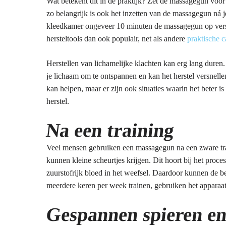
Wat betekent dit in de praktijk? Zet de massagegun vóór 
zo belangrijk is ook het inzetten van de massagegun ná j
kleedkamer ongeveer 10 minuten de massagegun op versch
hersteltools dan ook populair, net als andere
praktische c
Herstellen van lichamelijke klachten kan erg lang duren. 
je lichaam om te ontspannen en kan het herstel versnellen
kan helpen, maar er zijn ook situaties waarin het beter
herstel.
Na een training
Veel mensen gebruiken een massagegun na een zware trai
kunnen kleine scheurtjes krijgen. Dit hoort bij het proce
zuurstofrijk bloed in het weefsel. Daardoor kunnen de bes
meerdere keren per week trainen, gebruiken het apparaat 
Gespannen spieren en