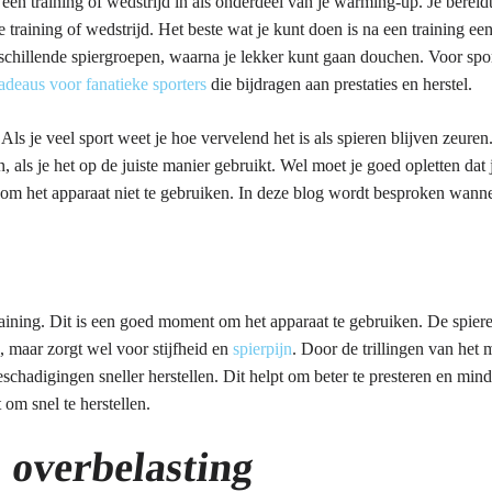
een training of wedstrijd in als onderdeel van je warming-up. Je bereid
e training of wedstrijd. Het beste wat je kunt doen is na een training 
illende spiergroepen, waarna je lekker kunt gaan douchen. Voor sporter
adeaus voor fanatieke sporters
die bijdragen aan prestaties en herstel.
Als je veel sport weet je hoe vervelend het is als spieren blijven zeur
, als je het op de juiste manier gebruikt. Wel moet je goed opletten dat
 is om het apparaat niet te gebruiken. In deze blog wordt besproken wa
ning. Dit is een goed moment om het apparaat te gebruiken. De spiere
s, maar zorgt wel voor stijfheid en
spierpijn
. Door de trillingen van het
chadigingen sneller herstellen. Dit helpt om beter te presteren en minde
om snel te herstellen.
 overbelasting