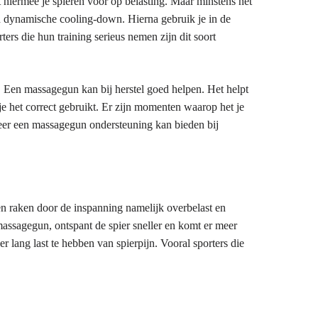
t hiermee je spieren voor op belasting. Maar minstens net
een dynamische cooling-down. Hierna gebruik je in de
s die hun training serieus nemen zijn dit soort
en. Een massagegun kan bij herstel goed helpen. Het helpt
 je het correct gebruikt. Er zijn momenten waarop het je
nneer een massagegun ondersteuning kan bieden bij
n raken door de inspanning namelijk overbelast en
 massagegun, ontspant de spier sneller en komt er meer
r lang last te hebben van spierpijn. Vooral sporters die