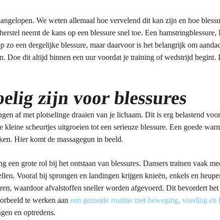
 aangelopen. We weten allemaal hoe vervelend dit kan zijn en hoe bless
rstel neemt de kans op een blessure snel toe. Een hamstringblessure, l
op zo een dergelijke blessure, maar daarvoor is het belangrijk om aandac
 Doe dit altijd binnen een uur voordat je training of wedstrijd begint. 
lig zijn voor blessures
gen af met plotselinge draaien van je lichaam. Dit is erg belastend voor
ze kleine scheurtjes uitgroeien tot een serieuze blessure. Een goede w
aken. Hier komt de massagegun in beeld.
g een grote rol bij het ontstaan van blessures. Dansers trainen vaak m
stellen. Vooral bij sprongen en landingen krijgen knieën, enkels en he
ren, waardoor afvalstoffen sneller worden afgevoerd. Dit bevordert het
voorbeeld te werken aan
een gezonde routine met beweging, voeding en h
ingen en optredens.