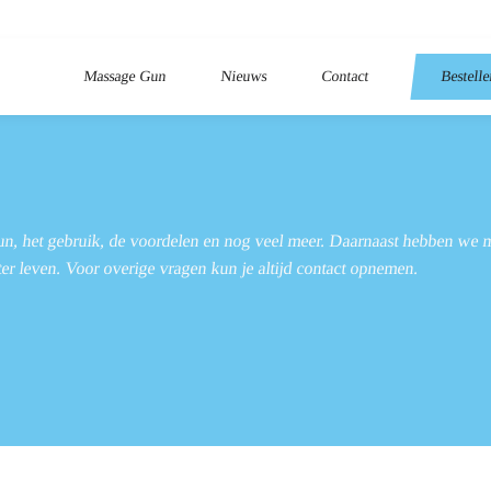
Massage Gun
Nieuws
Contact
Bestell
un, het gebruik, de voordelen en nog veel meer. Daarnaast hebben we 
tter leven. Voor overige vragen kun je altijd contact opnemen.